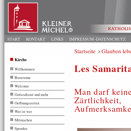
START
KONTAKT
LINKS
IMPRESSUM–DATENSCHUTZ
Startseite
Glauben leb
Kirche
Les Samarit
Willkommen
Bienvenue
Welcome
Man darf kein
Gottesdienst und mehr
Zärtlichkeit,
Oeffnungszeiten
Aufmerksamkei
Wer ist wer
Mitmachen
Spenden