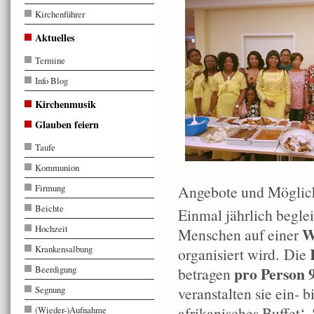
Kirchenführer
Aktuelles
Termine
Info Blog
Kirchenmusik
Glauben feiern
Taufe
Kommunion
Firmung
Angebote und Möglich
Beichte
Einmal jährlich begle
Hochzeit
W
Menschen auf einer
Krankensalbung
organisiert wird. Die
Beerdigung
pro Person 9
betragen
Segnung
veranstalten sie ein- 
afrikanisches Buffet‘
(Wieder-)Aufnahme