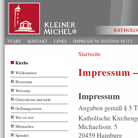
START
KONTAKT
LINKS
IMPRESSUM–DATENSCHUTZ
Startseite
Kirche
Impressum –
Willkommen
Bienvenue
Welcome
Impressum
Gottesdienst und mehr
Angaben gemäß § 5 
Oeffnungszeiten
Katholische Kirchenge
Wer ist wer
Michaelisstr. 5
Mitmachen
20459 Hamburg
Spenden