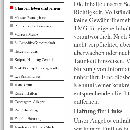
Die Inhalte unserer Se
Glauben leben und lernen
Richtigkeit, Vollständ
Mission Francophone
keine Gewähr überneh
Philippinische Gemeinde
TMG für eigene Inhalt
Manresa-Messe
verantwortlich. Nach 
St. Benedikt-Gemeinschaft
nicht verpflichtet, üb
überwachen oder nach 
Herzensbildung
Tätigkeit hinweisen. 
Kolping Hamburg Zentral
Nutzung von Informat
MAGIS group for young adults
unberührt. Eine diesb
Les Samaritaines
Kenntnis einer konkr
Jesus Youth
entsprechenden Recht
Kontemplation
entfernen.
Gebetsgem. Allegria
Haftung für Links
Rechtsberatung
Fratello-Hamburg
Unser Angebot enthält
Jesuiten am Kleinen Michel
wir keinen Einfluss h