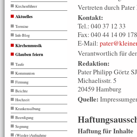
Vertreten durch Pater 
Kirchenführer
Kontakt:
Aktuelles
Tel.: 040 37 12 33
Termine
Fax: 040 44 14 09 17
Info Blog
E-Mail:
pater@kleine
Kirchenmusik
Verantwortlich für de
Glauben feiern
Redaktion:
Taufe
Pater Philipp Görtz SJ
Kommunion
Michaelisstr. 5
Firmung
20459 Hamburg
Beichte
Quelle:
Impressumgen
Hochzeit
Krankensalbung
Haftungsaussch
Beerdigung
Segnung
Haftung für Inhalte
(Wieder-)Aufnahme