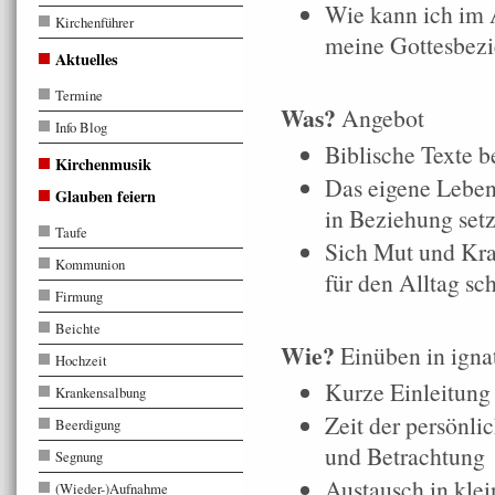
Wie kann ich im 
Kirchenführer
meine Gottesbezi
Aktuelles
Termine
Was?
Angebot
Info Blog
Biblische Texte b
Kirchenmusik
Das eigene Leben
Glauben feiern
in Beziehung set
Taufe
Sich Mut und Kra
Kommunion
für den Alltag sc
Firmung
Beichte
Wie?
Einüben in ignat
Hochzeit
Kurze Einleitung
Krankensalbung
Zeit der persönlic
Beerdigung
und Betrachtung
Segnung
Austausch in kle
(Wieder-)Aufnahme