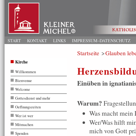
START
KONTAKT
LINKS
IMPRESSUM–DATENSCHUTZ
Startseite
Glauben leb
Kirche
Herzensbild
Willkommen
Bienvenue
Einüben in ignatiani
Welcome
Gottesdienst und mehr
Warum?
Fragestellu
Oeffnungszeiten
Was macht mein L
Wer ist wer
Wer/Was hilft mir
Mitmachen
mich von Gott pr
Spenden