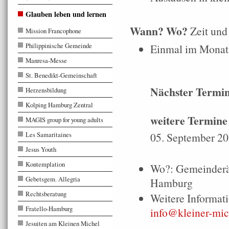
Glauben leben und lernen
Wann? Wo?
Zeit und
Mission Francophone
Philippinische Gemeinde
Einmal im Monat,
Manresa-Messe
St. Benedikt-Gemeinschaft
Nächster Termin
Herzensbildung
Kolping Hamburg Zentral
weitere Termine
MAGIS group for young adults
Les Samaritaines
05. September 2
Jesus Youth
Kontemplation
Wo?: Gemeinderäu
Gebetsgem. Allegria
Hamburg
Rechtsberatung
Weitere Informa
Fratello-Hamburg
info@kleiner-mic
Jesuiten am Kleinen Michel