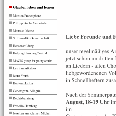
Glauben leben und lernen
Mission Francophone
Philippinische Gemeinde
Manresa-Messe
Liebe Freunde und F
St. Benedikt-Gemeinschaft
Herzensbildung
unser regelmäßiges An
Kolping Hamburg Zentral
jetzt schon im dritten 
MAGIS group for young adults
an Liedern - alten Ch
Les Samaritaines
liebgewordenenen Volks
Jesus Youth
in Schnellheftern zu
Kontemplation
Gebetsgem. Allegria
Nach der Sommerpaus
Rechtsberatung
August,
18-19 Uhr
im
Fratello-Hamburg
im
Jesuiten am Kleinen Michel