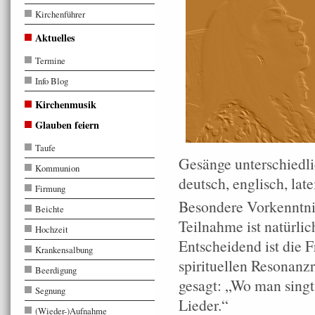
Kirchenführer
Aktuelles
Termine
Info Blog
Kirchenmusik
Glauben feiern
Taufe
Gesänge unterschiedli
Kommunion
deutsch, englisch, lat
Firmung
Besondere Vorkenntnis
Beichte
Teilnahme ist natürlic
Hochzeit
Entscheidend ist die 
Krankensalbung
spirituellen Resonan
Beerdigung
gesagt: „Wo man singt
Segnung
Lieder.“
(Wieder-)Aufnahme