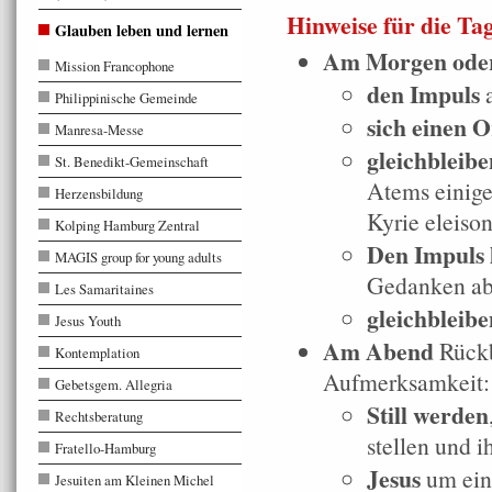
Hinweise für die Tag
Glauben leben und lernen
Am Morgen oder
Mission Francophone
den Impuls
a
Philippinische Gemeinde
sich einen O
Manresa-Messe
gleichbleib
St. Benedikt-Gemeinschaft
Atems einige
Herzensbildung
Kyrie eleison
Kolping Hamburg Zentral
Den Impuls 
MAGIS group for young adults
Gedanken ab
Les Samaritaines
gleichbleib
Jesus Youth
Am Abend
Rückb
Kontemplation
Aufmerksamkeit:
Gebetsgem. Allegria
Still werden
Rechtsberatung
stellen und 
Fratello-Hamburg
Jesus
um eine
Jesuiten am Kleinen Michel