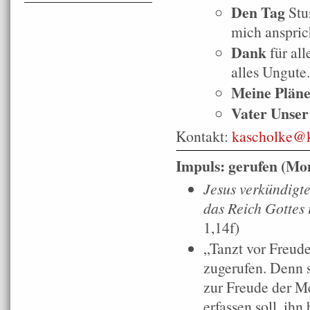
Den Tag
Stu
mich anspric
Dank
für all
alles Ungute.
Meine Plän
Vater Unser
Kontakt:
kascholke@k
Impuls: gerufen (Mon
Jesus verkündigte
das Reich Gottes 
1,14f)
„Tanzt vor Freude
zugerufen. Denn s
zur Freude der M
erfassen soll, ihn