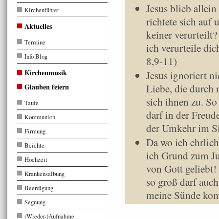
Jesus blieb allein
Kirchenführer
richtete sich auf 
Aktuelles
keiner verurteilt?
Termine
ich verurteile di
Info Blog
8,9-11)
Kirchenmusik
Jesus ignoriert n
Liebe, die durch 
Glauben feiern
sich ihnen zu. S
Taufe
darf in der Freude
Kommunion
der Umkehr im S
Firmung
Da wo ich ehrlic
Beichte
ich Grund zum Jub
Hochzeit
von Gott geliebt!
Krankensalbung
so groß darf auch
Beerdigung
meine Sünde kom
Segnung
(Wieder-)Aufnahme