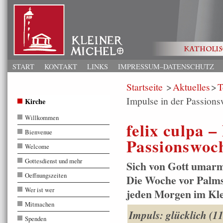
START
KONTAKT
LINKS
IMPRESSUM–DATENSCHUTZ
Startseite
Aktuelles
T
Impulse in der Passion
Kirche
Willkommen
felix culpa –
Bienvenue
Passionswoc
Welcome
Gottesdienst und mehr
Sich von Gott umarm
Oeffnungszeiten
Die Woche vor Palmso
Wer ist wer
jeden Morgen im Kle
Mitmachen
Impuls: glücklich (11
Spenden